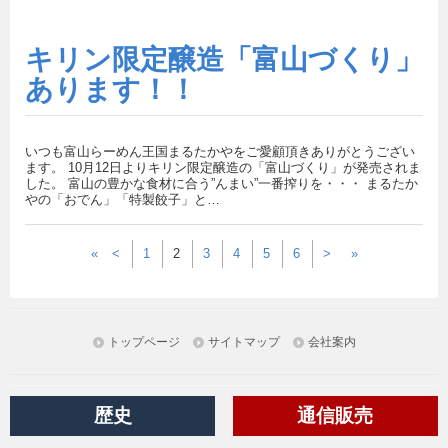
キリン限定醸造「富山づくり」
あります！！
いつも富山らーめん王国まるたかやをご愛顧頂きありがとうござい
ます。 10月12日よりキリン限定醸造の「富山づくり」が発売されま
した。 富山の豊かな食材に合う”んまい”一番搾りを・・・ まるたか
やの「おでん」「特製餃子」と…
«
<
1
2
3
4
5
6
>
»
トップページ
サイトマップ
会社案内
歴史
通信販売